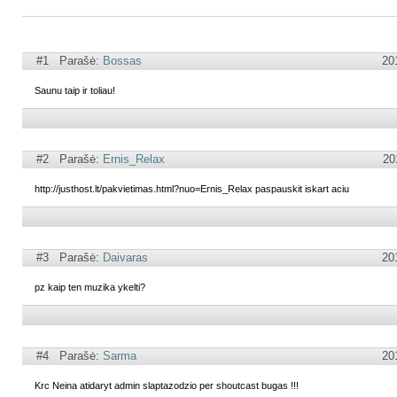
#1 Parašė:
Bossas
20
Saunu taip ir toliau!
#2 Parašė:
Ernis_Relax
20
http://justhost.lt/pakvietimas.html?nuo=Ernis_Relax paspauskit iskart aciu
#3 Parašė:
Daivaras
20
pz kaip ten muzika ykelti?
#4 Parašė:
Sarma
20
Krc Neina atidaryt admin slaptazodzio per shoutcast bugas !!!