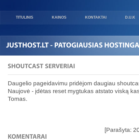
TITULINIS
KAINOS
KONTAKTAI
D.U.K
Daugelio pageidavimu pridėjom daugiau shoutcast 
Naujovė - įdėtas reset mygtukas atstato viską ka
Tomas.
[Parašyta: 2