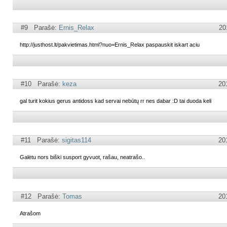
#9 Parašė:
Ernis_Relax
20
http://justhost.lt/pakvietimas.html?nuo=Ernis_Relax paspauskit iskart aciu
#10 Parašė:
keza
20
gal turit kokius gerus antidoss kad servai nebūtų rr nes dabar :D tai duoda keli
#11 Parašė:
sigitas114
20
Galėtu nors biški susport gyvuot, rašau, neatrašo..
#12 Parašė:
Tomas
20
Atrašom