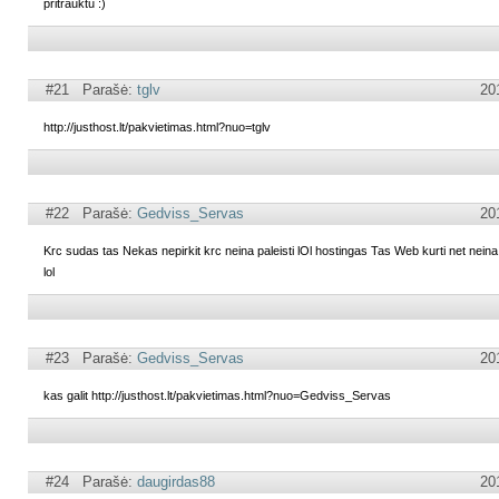
pritrauktu :)
#21 Parašė:
tglv
20
http://justhost.lt/pakvietimas.html?nuo=tglv
#22 Parašė:
Gedviss_Servas
20
Krc sudas tas Nekas nepirkit krc neina paleisti lOl hostingas Tas Web kurti net ne
lol
#23 Parašė:
Gedviss_Servas
20
kas galit http://justhost.lt/pakvietimas.html?nuo=Gedviss_Servas
#24 Parašė:
daugirdas88
20