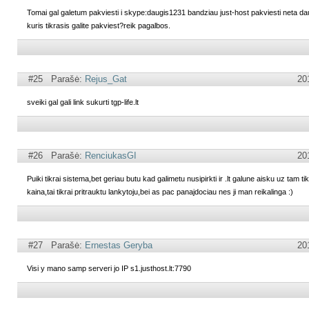
Tomai gal galetum pakviesti i skype:daugis1231 bandziau just-host pakviesti neta da
kuris tikrasis galite pakviest?reik pagalbos.
#25 Parašė:
Rejus_Gat
20
sveiki gal gali link sukurti tgp-life.lt
#26 Parašė:
RenciukasGI
20
Puiki tikrai sistema,bet geriau butu kad galimetu nusipirkti ir .lt galune aisku uz tam ti
kaina,tai tikrai pritrauktu lankytoju,bei as pac panajdociau nes ji man reikalinga :)
#27 Parašė:
Ernestas Geryba
20
Visi y mano samp serveri jo IP s1.justhost.lt:7790