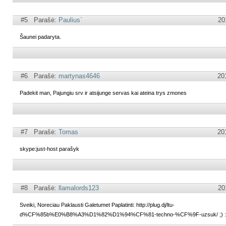
#5 Parašė:
Paulius`
20
Šaunei padaryta.
#6 Parašė:
martynas4646
20
Padekit man, Pajungiu srv ir atsijunge servas kai ateina trys zmones
#7 Parašė:
Tomas
20
skype:just-host parašyk
#8 Parašė:
llamalords123
20
Sveiki, Noreciau Paklausti Galetumet Paplatinti: http://plug.dj/ltu-
d%CF%85b%E0%B8%A3%D1%82%D1%94%CF%81-techno-%CF%9F-uzsuk/ ;) 