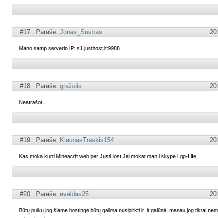
#17 Parašė:
Jonas_Sustras
20
Mano samp serverio IP: s1.justhost.lt:9988
#18 Parašė:
gražulis
20
Neatrašot...
#19 Parašė:
KlaunasTraskis154
20
Kas moka kurti Mineacrft web per JustHost Jei mokat man i skype Lgp-Life
#20 Parašė:
evaldas25
20
Būtų puiku jog šiame hostinge būtų galima nusipirkti ir .lt galūnė, manau jog tikrai ne