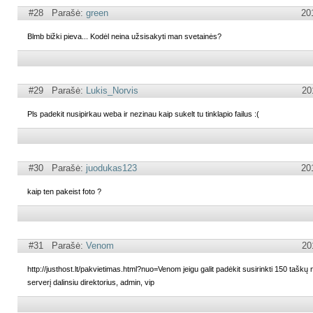
#28 Parašė:
green
20
Blmb bižki pieva... Kodėl neina užsisakyti man svetainės?
#29 Parašė:
Lukis_Norvis
20
Pls padekit nusipirkau weba ir nezinau kaip sukelt tu tinklapio failus :(
#30 Parašė:
juodukas123
20
kaip ten pakeist foto ?
#31 Parašė:
Venom
20
http://justhost.lt/pakvietimas.html?nuo=Venom jeigu galit padėkit susirinkti 150 taškų 
serverį dalinsiu direktorius, admin, vip