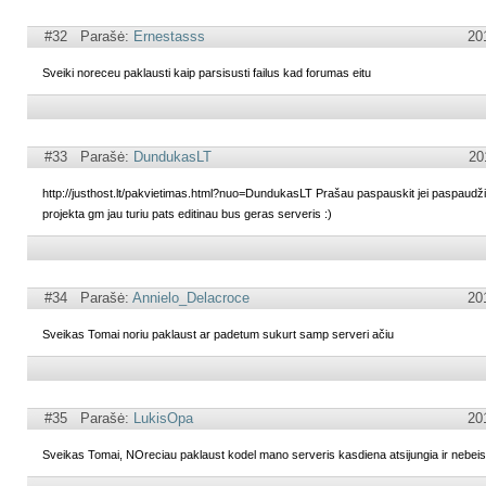
#32 Parašė:
Ernestasss
20
Sveiki noreceu paklausti kaip parsisusti failus kad forumas eitu
#33 Parašė:
DundukasLT
20
http://justhost.lt/pakvietimas.html?nuo=DundukasLT Prašau paspauskit jei paspaudž
projekta gm jau turiu pats editinau bus geras serveris :)
#34 Parašė:
Annielo_Delacroce
20
Sveikas Tomai noriu paklaust ar padetum sukurt samp serveri ačiu
#35 Parašė:
LukisOpa
20
Sveikas Tomai, NOreciau paklaust kodel mano serveris kasdiena atsijungia ir nebeisi