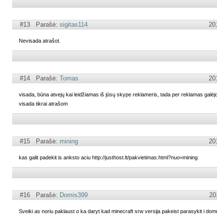
#13 Parašė:
sigitas114
20
Nevisada atrašot.
#14 Parašė:
Tomas
20
visada, būna atvejų kai leidžiamas iš jūsų skype reklameris, tada per reklamas galėj
visada tikrai atrašom
#15 Parašė:
mining
20
kas galit padekit is anksto aciu http://justhost.lt/pakvietimas.html?nuo=mining
#16 Parašė:
Domis399
20
Sveiki as noriu paklaust o ka daryt kad minecraft srw versija pakeist parasykit i