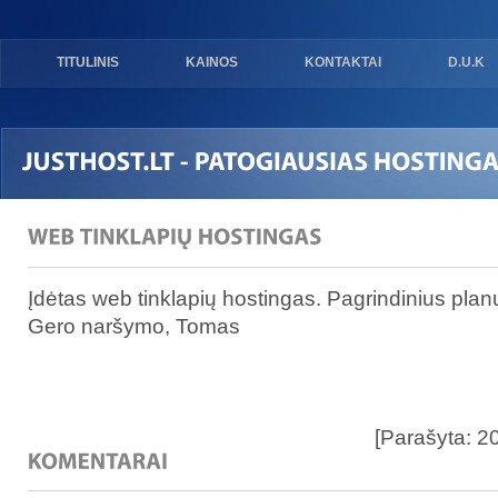
TITULINIS
KAINOS
KONTAKTAI
D.U.K
Įdėtas web tinklapių hostingas. Pagrindinius planu
Gero naršymo, Tomas
[Parašyta: 2