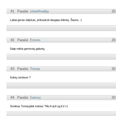
#1 Parašė:
streetfrradija
20
Labai geras dalykas, pritrauksit daugiau klientų. Šaunu. :)
#2 Parašė:
Estorix
20
šiaip reikia geresnių galunių
#3 Parašė:
Tomas
20
Kokių norėtum ?
#4 Parašė:
Garoxy
20
Sveikas Tomai,įdėk kokius "Wu.lt ql.lt sg.lt ir t.t