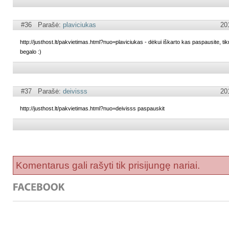
#36 Parašė:
plaviciukas
20
http://justhost.lt/pakvietimas.html?nuo=plaviciukas - dėkui iškarto kas paspausite, ti
begalo :)
#37 Parašė:
deivisss
20
http://justhost.lt/pakvietimas.html?nuo=deivisss paspauskit
Komentarus gali rašyti tik prisijungę nariai.