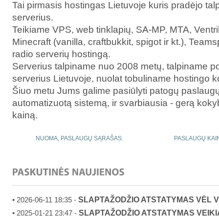
Tai pirmasis hostingas Lietuvoje kuris pradėjo ta
serverius.
Teikiame VPS, web tinklapių, SA-MP, MTA, Ventril
Minecraft (vanilla, craftbukkit, spigot ir kt.), Tea
radio serverių hostingą.
Serverius talpiname nuo 2008 metų, talpiname p
serverius Lietuvoje, nuolat tobuliname hostingo 
Šiuo metu Jums galime pasiūlyti patogų paslaug
automatizuotą sistemą, ir svarbiausia - gerą kok
kainą.
NUOMA, PASLAUGŲ SĄRAŠAS.
PASLAUGŲ KAIN
SLAPTAŽODŽIO ATSTATYMAS VĖL V
• 2026-06-11 18:35 -
SLAPTAŽODŽIO ATSTATYMAS VEIKI
• 2025-01-21 23:47 -