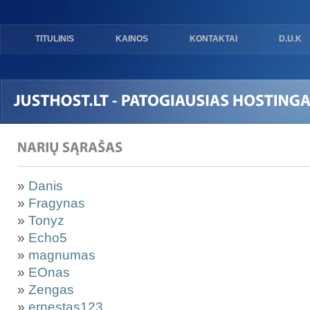
TITULINIS
KAINOS
KONTAKTAI
D.U.K
»
Danis
»
Fragynas
»
Tonyz
»
Echo5
»
magnumas
»
EOnas
»
Zengas
»
ernestas123