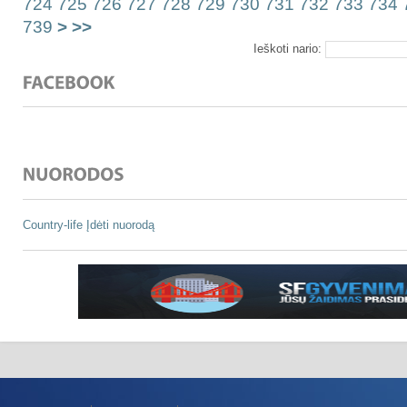
724
725
726
727
728
729
730
731
732
733
734
739
>
>>
Ieškoti nario:
Country-life
Įdėti nuorodą