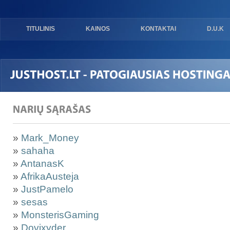
TITULINIS
KAINOS
KONTAKTAI
D.U.K
»
Mark_Money
»
sahaha
»
AntanasK
»
AfrikaAusteja
»
JustPamelo
»
sesas
»
MonsterisGaming
»
Dovixyder