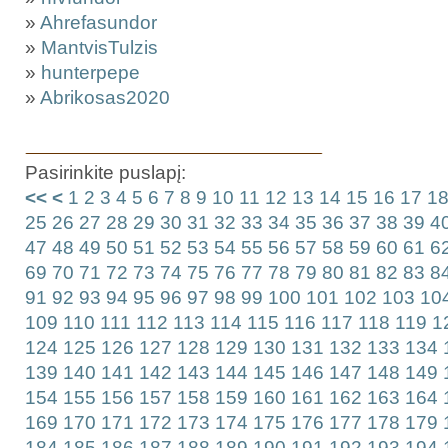
»
Ahrefasundor
»
MantvisTulzis
»
hunterpepe
»
Abrikosas2020
Pasirinkite puslapį:
<<
<
1
2
3
4
5
6
7
8
9
10
11
12
13
14
15
16
17
1
25
26
27
28
29
30
31
32
33
34
35
36
37
38
39
4
47
48
49
50
51
52
53
54
55
56
57
58
59
60
61
6
69
70
71
72
73
74
75
76
77
78
79
80
81
82
83
8
91
92
93
94
95
96
97
98
99
100
101
102
103
10
109
110
111
112
113
114
115
116
117
118
119
1
124
125
126
127
128
129
130
131
132
133
134
139
140
141
142
143
144
145
146
147
148
149
154
155
156
157
158
159
160
161
162
163
164
169
170
171
172
173
174
175
176
177
178
179
184
185
186
187
188
189
190
191
192
193
194