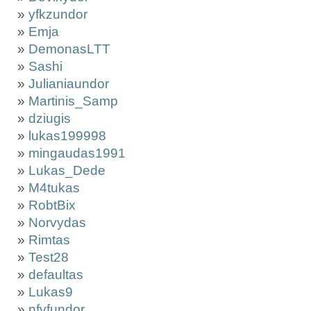
»
yfkzundor
»
Emja
»
DemonasLTT
»
Sashi
»
Julianiaundor
»
Martinis_Samp
»
dziugis
»
lukas199998
»
mingaudas1991
»
Lukas_Dede
»
M4tukas
»
RobtBix
»
Norvydas
»
Rimtas
»
Test28
»
defaultas
»
Lukas9
»
nfvfundor