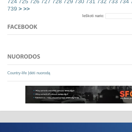
724
725
726
727
728
729
730
731
732
733
734
739
>
>>
Ieškoti nario:
Country-life
Įdėti nuorodą