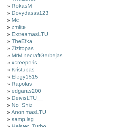
»
RokasM
»
Dovydasss123
»
Mc
»
zmlite
»
ExtreamasLTU
»
TheEfka
»
Zizitopas
»
MrMinecraftGerbejas
»
xcreeperis
»
Kristupas
»
Elegy1515
»
Rapolas
»
edgaras200
»
DeivisLTU__
»
No_Shiz
»
AnonimasLTU
»
samp.lsg
»
Helster_Turbo