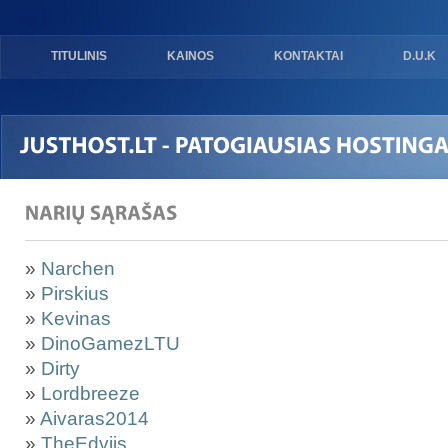
TITULINIS
KAINOS
KONTAKTAI
D.U.K
»
Narchen
»
Pirskius
»
Kevinas
»
DinoGamezLTU
»
Dirty
»
Lordbreeze
»
Aivaras2014
»
TheEdviis