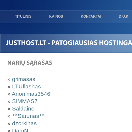
TITULINIS
KAINOS
KONTAKTAI
D.U.K
»
grimasas
»
LTUflashas
»
Anonimas3546
»
SIMMAS7
»
Saldaine
»
™Sarunas™
»
dzorkinas
»
DamN