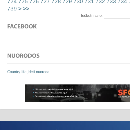
724
725
726
727
728
729
730
731
732
733
734
739
>
>>
Ieškoti nario:
Country-life
Įdėti nuorodą