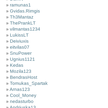
»
ramunas1
»
Gvidas.Rimgis
»
Th3Mantaz
»
ThePrankLT
»
vilmantas1234
»
LukissLT
»
Deiviuxis
»
eitvilas07
»
SnuPower
»
Ugnius1121
»
Kedas
»
Mozila123
»
BendrasHost
»
Tomukas_Spartak
»
Arnas123
»
Cool_Money
»
nedasturbo
»
Andriuska13