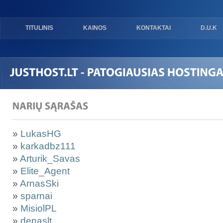
TITULINIS
KAINOS
KONTAKTAI
D.U.K
»
LukasHG
»
karkadbz111
»
Arturik_Savas
»
Elite_Agent
»
ArnasSki
»
sparnai
»
MisiolPL
»
denaslt