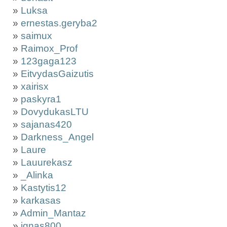
»
Luksa
»
ernestas.geryba2
»
saimux
»
Raimox_Prof
»
123gaga123
»
EitvydasGaizutis
»
xairisx
»
paskyra1
»
DovydukasLTU
»
sajanas420
»
Darkness_Angel
»
Laure
»
Lauurekasz
»
_Alinka
»
Kastytis12
»
karkasas
»
Admin_Mantaz
»
ignas800