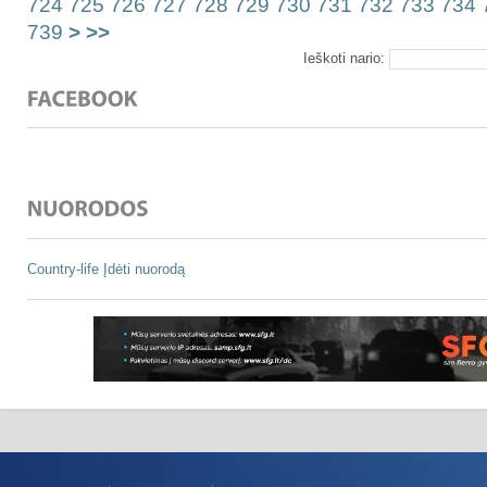
724
725
726
727
728
729
730
731
732
733
734
739
>
>>
Ieškoti nario:
Country-life
Įdėti nuorodą