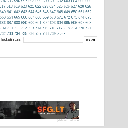
594
595
596
597
598
599
600
601
602
603
604
605
606
617
618
619
620
621
622
623
624
625
626
627
628
629
640
641
642
643
644
645
646
647
648
649
650
651
652
663
664
665
666
667
668
669
670
671
672
673
674
675
686
687
688
689
690
691
692
693
694
695
696
697
698
709
710
711
712
713
714
715
716
717
718
719
720
721
732
733
734
735
736
737
738
739
>
>>
Ieškoti nario:
Įdėti savo reklamą