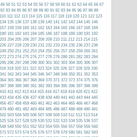
49
50
51
52
53
54
55
56
57
58
59
60
61
62
63
64
65
66
67
82
83
84
85
86
87
88
89
90
91
92
93
94
95
96
97
98
99
110
111
112
113
114
115
116
117
118
119
120
121
122
123
134
135
136
137
138
139
140
141
142
143
144
145
146
157
158
159
160
161
162
163
164
165
166
167
168
169
180
181
182
183
184
185
186
187
188
189
190
191
192
203
204
205
206
207
208
209
210
211
212
213
214
215
226
227
228
229
230
231
232
233
234
235
236
237
238
249
250
251
252
253
254
255
256
257
258
259
260
261
272
273
274
275
276
277
278
279
280
281
282
283
284
295
296
297
298
299
300
301
302
303
304
305
306
307
318
319
320
321
322
323
324
325
326
327
328
329
330
341
342
343
344
345
346
347
348
349
350
351
352
353
364
365
366
367
368
369
370
371
372
373
374
375
376
387
388
389
390
391
392
393
394
395
396
397
398
399
410
411
412
413
414
415
416
417
418
419
420
421
422
433
434
435
436
437
438
439
440
441
442
443
444
445
456
457
458
459
460
461
462
463
464
465
466
467
468
479
480
481
482
483
484
485
486
487
488
489
490
491
502
503
504
505
506
507
508
509
510
511
512
513
514
525
526
527
528
529
530
531
532
533
534
535
536
537
548
549
550
551
552
553
554
555
556
557
558
559
560
571
572
573
574
575
576
577
578
579
580
581
582
583