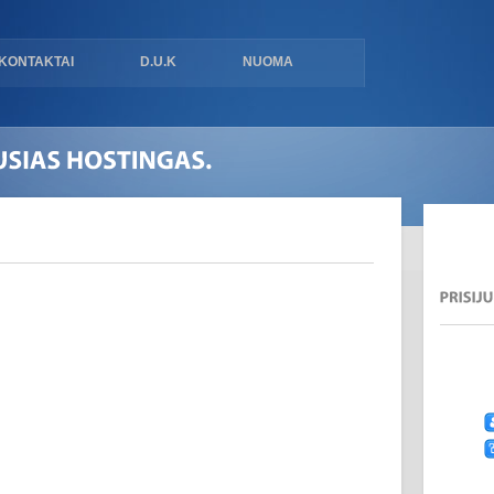
KONTAKTAI
D.U.K
NUOMA