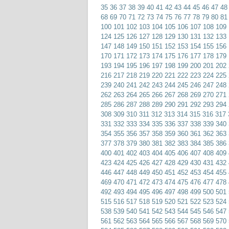
35
36
37
38
39
40
41
42
43
44
45
46
47
48
68
69
70
71
72
73
74
75
76
77
78
79
80
81
100
101
102
103
104
105
106
107
108
109
124
125
126
127
128
129
130
131
132
133
147
148
149
150
151
152
153
154
155
156
170
171
172
173
174
175
176
177
178
179
193
194
195
196
197
198
199
200
201
202
216
217
218
219
220
221
222
223
224
225
239
240
241
242
243
244
245
246
247
248
262
263
264
265
266
267
268
269
270
271
285
286
287
288
289
290
291
292
293
294
308
309
310
311
312
313
314
315
316
317
331
332
333
334
335
336
337
338
339
340
354
355
356
357
358
359
360
361
362
363
377
378
379
380
381
382
383
384
385
386
400
401
402
403
404
405
406
407
408
409
423
424
425
426
427
428
429
430
431
432
446
447
448
449
450
451
452
453
454
455
469
470
471
472
473
474
475
476
477
478
492
493
494
495
496
497
498
499
500
501
515
516
517
518
519
520
521
522
523
524
538
539
540
541
542
543
544
545
546
547
561
562
563
564
565
566
567
568
569
570