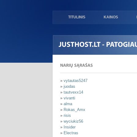
TITULINIS
KAINOS
»
vytautas5247
»
juodas
»
tautvexx14
»
vivanti
»
alma
»
Rokas_Amx
»
risis
»
wyciukiz56
»
Insider
»
Electras