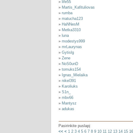
»
life55
»
Martis_Kafituliovas
»
rumba
»
matucha123
»
HaNNesM
»
Metka3310
»
luna
»
modestys999
»
mrLaurynas
»
Gytislg
»
Zene
»
NoS0unD
»
tomuks154
»
Ignas_Mielaika
»
nikel391
»
Karoliuks
»
S1n_
»
mbv66
»
Mantysz
»
adukas
Pasirinkite puslapį:
<<
<
1
2
3
4
5
6
7
8
9
10
11
12
13
14
15
1