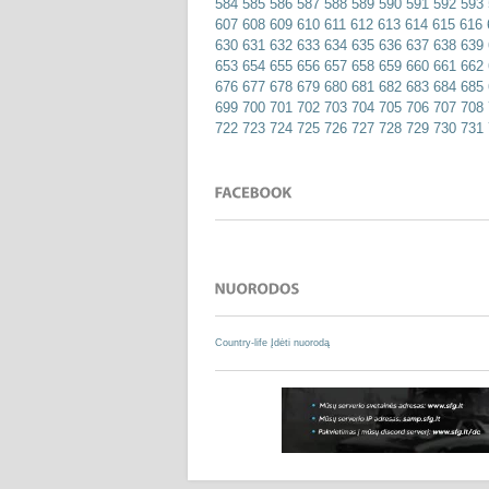
584
585
586
587
588
589
590
591
592
593
607
608
609
610
611
612
613
614
615
616
630
631
632
633
634
635
636
637
638
639
653
654
655
656
657
658
659
660
661
662
676
677
678
679
680
681
682
683
684
685
699
700
701
702
703
704
705
706
707
708
722
723
724
725
726
727
728
729
730
731
Country-life
Įdėti nuorodą