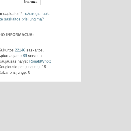
ri sąskaitos? -
užsiregistruok.
e sąskaitos prisijungimą?
Sukurtos
22146
sąskaitos.
Aptarnaujame
89
serverius.
Naujausas narys:
RonaldWhott
Daugiausia prisijungusių: 18
Dabar prisijungę: 0