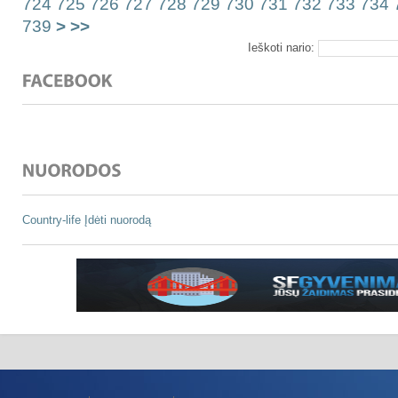
724
725
726
727
728
729
730
731
732
733
734
739
>
>>
Ieškoti nario:
Country-life
Įdėti nuorodą