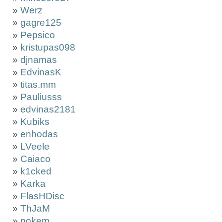
»
Werz
»
gagre125
»
Pepsico
»
kristupas098
»
djnamas
»
EdvinasK
»
titas.mm
»
Pauliusss
»
edvinas2181
»
Kubiks
»
enhodas
»
LVeele
»
Caiaco
»
k1cked
»
Karka
»
FlasHDisc
»
ThJaM
»
nokem