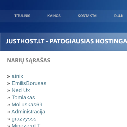
TITULINIS
KAINOS
KONTAKTAI
D.U.K
»
atnix
»
EmilisBorusas
»
Ned Ux
»
Tomiakas
»
Moliuskas69
»
Administracija
»
grazvysss
»
MinezeroLT